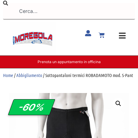
Prenota un appuntamento in officina
Home
/
Abbigliamento
/ Sottopantaloni termici ROBADAMOTO mod. S-Pant
-60%