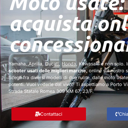
Moto usate:
acquista onl
concessiona
Yamaha, Aprilia, Ducati, Honda, Kawasaki e non solo.
scooter usati delle migliori marche
, online sul nostro 
Scegli fra diversi modelli di due ruote, dalle moto usat
potenti. Vuoi vederle dal vivo? Ti aspettiamo a Porto Vi
Strada Statale Romea 309 KM 67, 23/F.
Contattaci
Chi