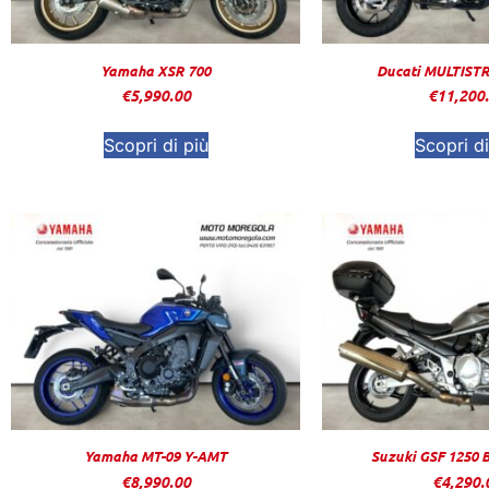
Yamaha XSR 700
Ducati MULTIST
€
5,990.00
€
11,200
Scopri di più
Scopri di
Yamaha MT-09 Y-AMT
Suzuki GSF 1250 B
€
8,990.00
€
4,290.