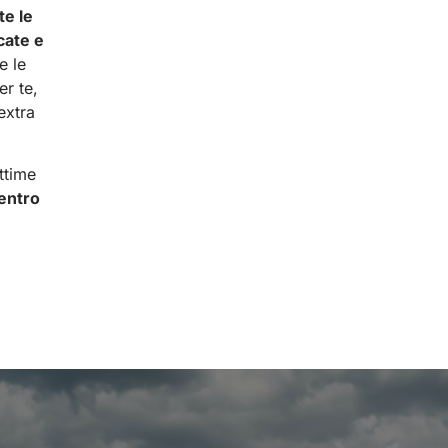
te le
cate e
e le
er te,
extra
ttime
ientro