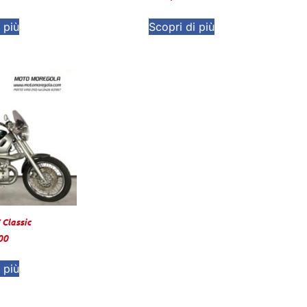
 più
Scopri di più
Classic
00
 più