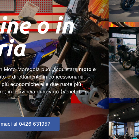
ine o in
ria
 In Moto Moregola puoi acquistare
moto e
sito o direttamente in concessionaria.
e più economiche alle due ruote più
ro, in provincia di Rovigo (Veneto), in
amaci al 0426 631957