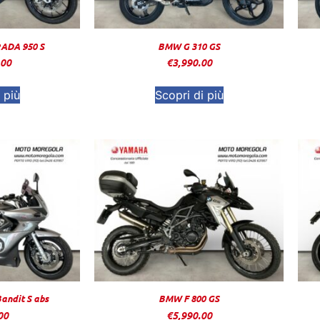
RADA 950 S
BMW G 310 GS
.00
€
3,990.00
 più
Scopri di più
andit S abs
BMW F 800 GS
00
€
5,990.00