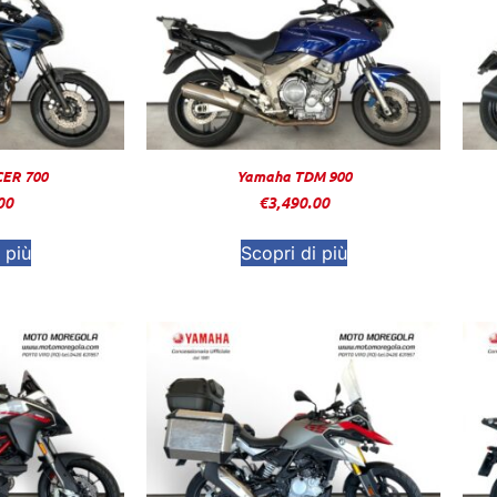
ER 700
Yamaha TDM 900
00
€
3,490.00
 più
Scopri di più