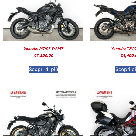
Yamaha MT-07 Y-AMT
Yamaha TRAC
€
7,890.00
€
4,490.
Scopri di più
Scopri di