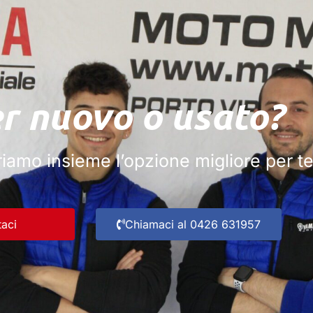
r nuovo o usato?
iamo insieme l’opzione migliore per te
taci
Chiamaci al 0426 631957