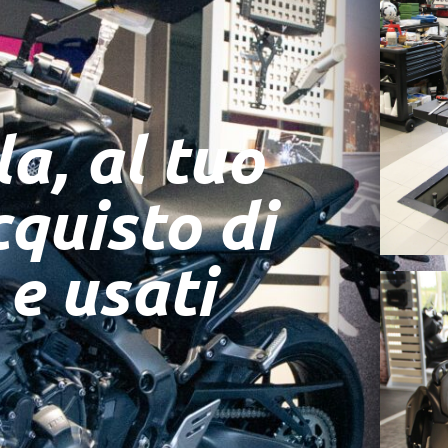
a, al tuo
cquisto di
 e usati