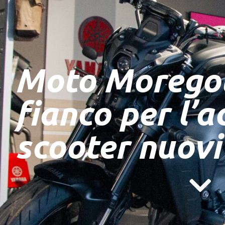
Moto Moregol
fianco per l’a
scooter nuovi