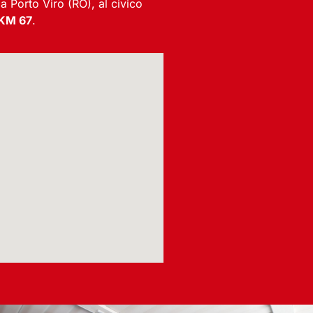
 a Porto Viro (RO), al civico
 KM 67
.