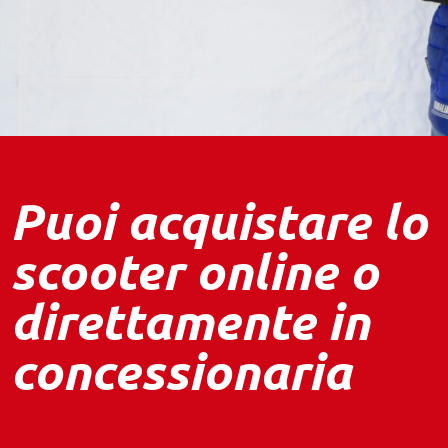
Puoi acquistare lo
scooter online o
direttamente in
concessionaria