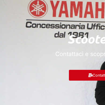
Scoote
Contattaci e scopr
Contat