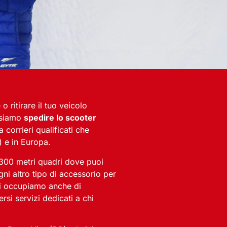
 ritirare il tuo veicolo
ossiamo
spedire lo scooter
 corrieri qualificati che
) e in Europa.
300 metri quadri dove puoi
ni altro tipo di accessorio per
 ci occupiamo anche di
ersi servizi dedicati a chi