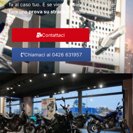
fa al caso tuo. E se vieni a trovarci, ti facciamo
fare una
prova su strada
. Prenota un test ride!
Contattaci
Chiamaci al 0426 631957