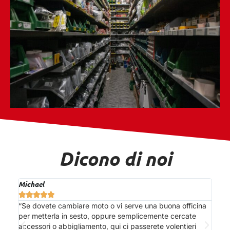
Dicono di noi
Michael
Ste






“Se dovete cambiare moto o vi serve una buona officina
"Pe
per metterla in sesto, oppure semplicemente cercate
con
i.
accessori o abbigliamento, qui ci passerete volentieri
ad 