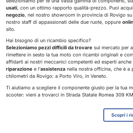
selezioniamo per te una vasta gamma di componenti, si
usati
, con un ottimo rapporto qualità-prezzo. Puoi acquis
negozio
,
nel nostro showroom in provincia di Rovigo su 
nostro staff di appassionati delle due ruote, oppure
onli
sito.
Hai bisogno di un ricambio specifico?
Selezioniamo pezzi difficili da trovare
sul mercato per ai
rimettere in sesto la tua moto con ricambi originali e com
affidarti ai nostri meccanici competenti ed esperti anche 
riparazione
e l’
assistenza
nella nostra officina, che è a
chilometri da Rovigo: a Porto Viro, in Veneto.
Ti aiutiamo a scegliere il componente giusto per la tua m
scooter: vieni a trovarci in Strada Statale Romea 309 KM
Scopri i r