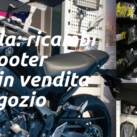
a: ricambi
ooter
in vendita
gozio