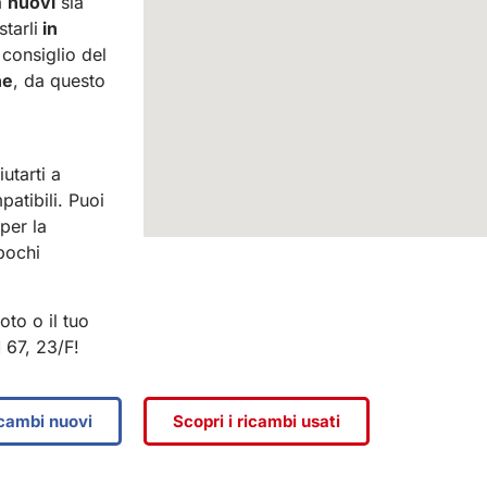
a
nuovi
sia
tarli
in
consiglio del
ne
, da questo
utarti a
patibili. Puoi
per la
 pochi
oto o il tuo
 67, 23/F!
icambi nuovi
Scopri i ricambi usati