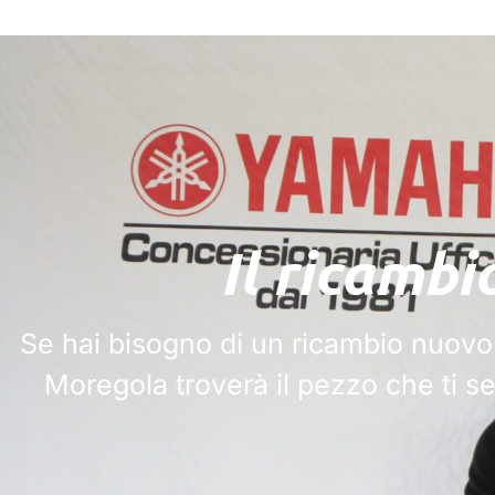
Il ricambi
Se hai bisogno di un ricambio nuovo
Moregola troverà il pezzo che ti ser