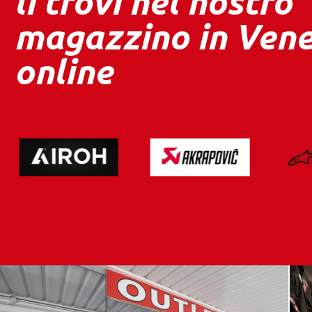
li trovi nel nostro
magazzino in Vene
online