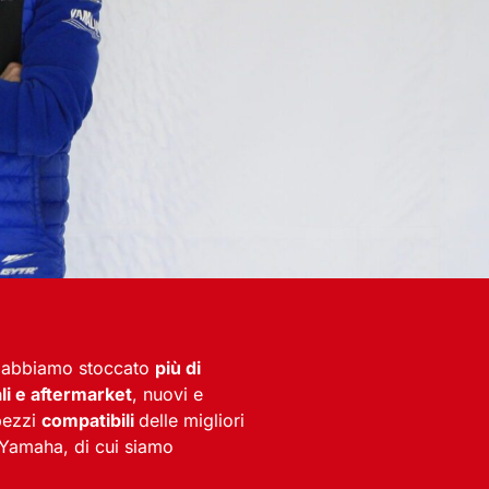
a abbiamo stoccato
più di
li e aftermarket
, nuovi e
pezzi
compatibili
delle migliori
 Yamaha, di cui siamo