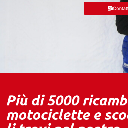
Contat
Più di 5000 ricamb
motociclette e sco