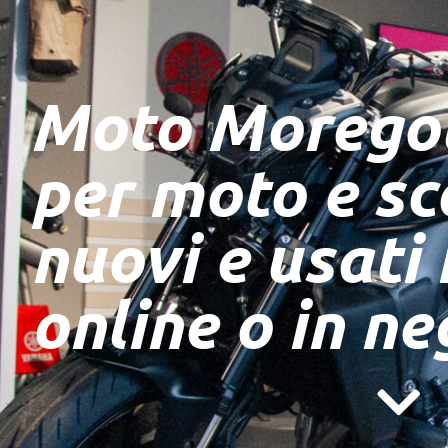
Moto Moregol
per moto e sc
nuovi e usati 
online o in ne