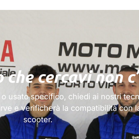
o che cercavi non c’
 o usato specifico,
chiedi ai nostri tecn
ve e verificherà la compatibilità con l
scooter.