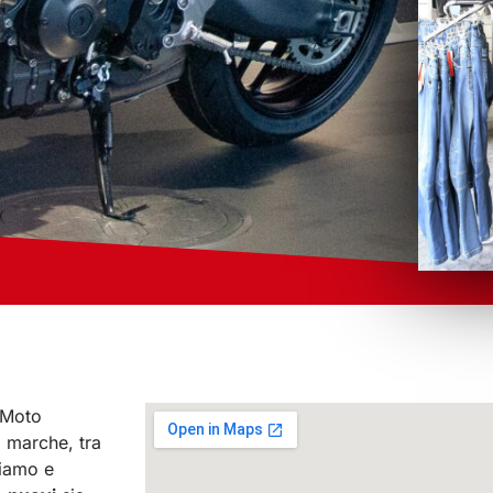
 Moto
i marche, tra
liamo e