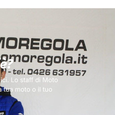
è?
ici
. Lo staff di Moto
a tua moto o il tuo