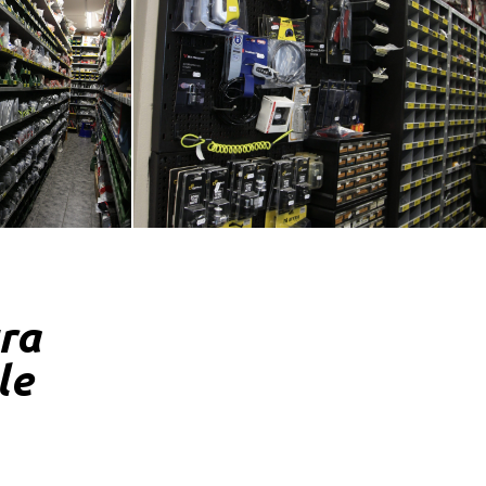
tra
le