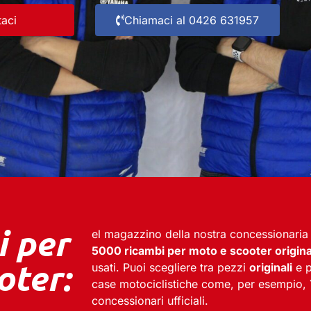
taci
Chiamaci al 0426 631957
i per
el magazzino della nostra concessionari
5000 ricambi per moto e scooter origina
oter:
usati. Puoi scegliere tra pezzi
originali
e 
case motociclistiche come, per esempio,
concessionari ufficiali.