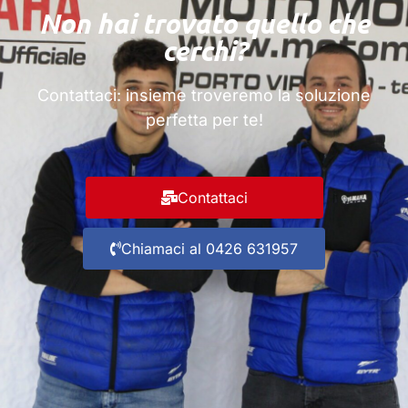
Non hai trovato quello che
cerchi?
Contattaci
: insieme troveremo la soluzione
perfetta per te!
Contattaci
Chiamaci al 0426 631957