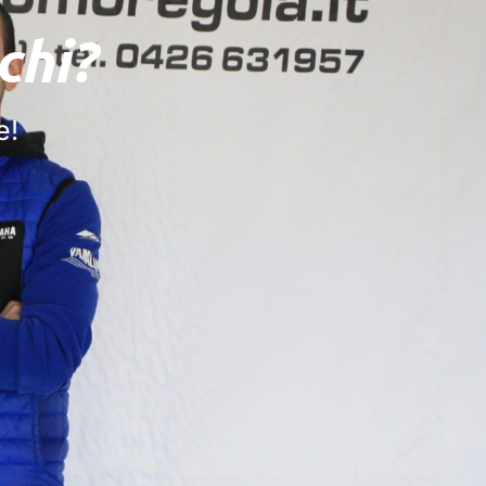
chi?
e!