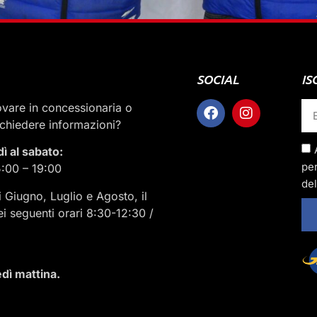
SOCIAL
IS
rovare in concessionaria o
ichiedere informazioni?
dì al sabato:
per
5:00 – 19:00
del
i Giugno, Luglio e Agosto, il
ei seguenti orari 8:30-12:30 /
dì mattina.