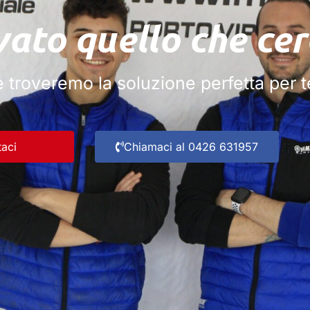
vato quello che cer
e troveremo la soluzione perfetta per t
taci
Chiamaci al 0426 631957