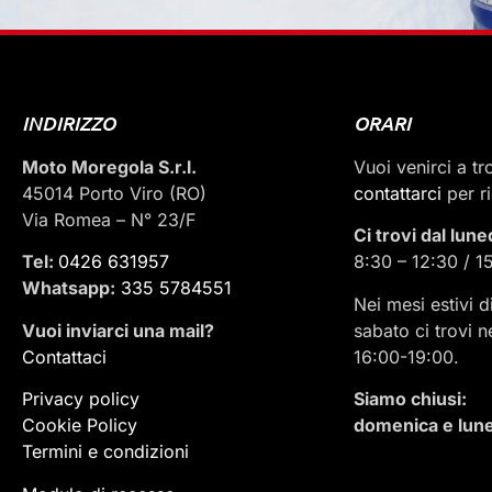
INDIRIZZO
ORARI
Moto Moregola S.r.l.
Vuoi venirci a t
45014 Porto Viro (RO)
contattarci
per r
Via Romea – N° 23/F
Ci trovi dal lune
Tel:
0426 631957
8:30 – 12:30 / 1
Whatsapp:
335 5784551
Nei mesi estivi d
Vuoi inviarci una mail
?
sabato ci trovi n
Contattaci
16:00-19:00.
Privacy policy
Siamo chiusi:
Cookie Policy
domenica e lune
Termini e condizioni