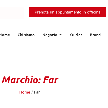
Prenota un appuntamento in officina
Home
Chi siamo
Negozio
Outlet
Brand
Marchio: Far
Home
/ Far