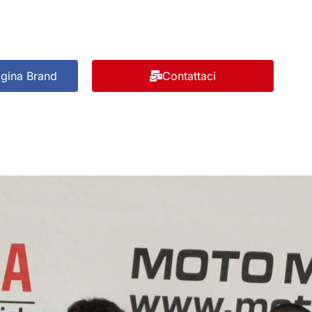
agina Brand
Contattaci