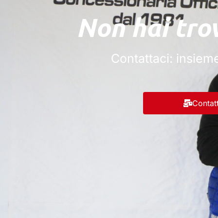
Non hai tro
Contattaci
: insiem
Contat