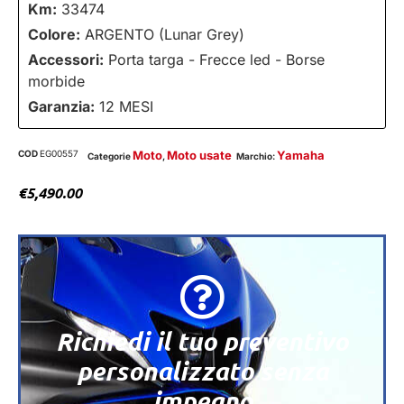
Km:
33474
Colore:
ARGENTO (Lunar Grey)
Accessori:
Porta targa - Frecce led - Borse
morbide
Garanzia:
12 MESI
COD
EG00557
Moto
Moto usate
Yamaha
Categorie
,
Marchio:
€
5,490.00
Richiedi il tuo preventivo
personalizzato senza
impegno