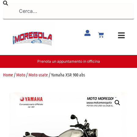
Prenota un appuntamento in officina
Home
/
Moto
/
Moto usate
/ Yamaha XSR 900 abs