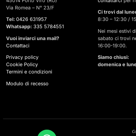
45014 Porto Viro (RO)
contattarci
per r
Via Romea – N° 23/F
Ci trovi dal lune
Tel:
0426 631957
8:30 – 12:30 / 1
Whatsapp:
335 5784551
Nei mesi estivi d
Vuoi inviarci una mail
?
sabato ci trovi n
Contattaci
16:00-19:00.
Privacy policy
Siamo chiusi:
Cookie Policy
domenica e lune
Termini e condizioni
Modulo di recesso
Co