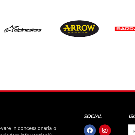
SOCIAL
IS
rovare in concessionaria o