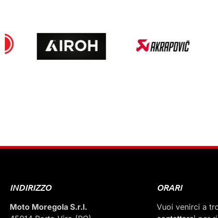
INDIRIZZO
ORARI
Moto Moregola S.r.l.
Vuoi venirci a t