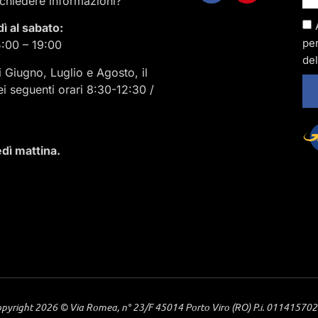
ichiedere informazioni?
dì al sabato:
per
5:00 – 19:00
del
i Giugno, Luglio e Agosto, il
ei seguenti orari 8:30-12:30 /
dì mattina.
pyright 2026 © Via Romea, n° 23/F 45014 Porto Viro (RO) P.i. 01141570