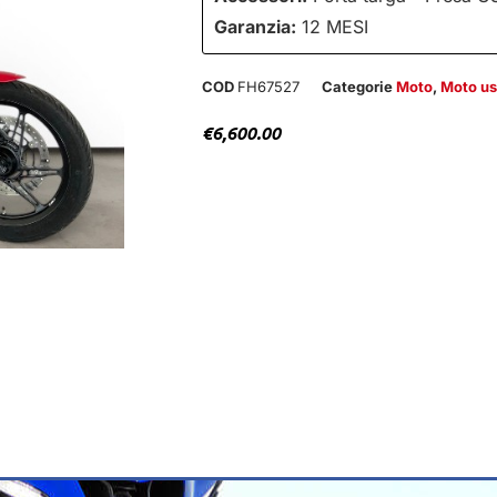
Garanzia:
12 MESI
COD
FH67527
Categorie
Moto
,
Moto us
€
6,600.00