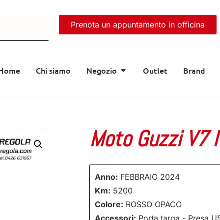
Prenota un appuntamento in officina
Home
Chi siamo
Negozio
Outlet
Brand
Moto Guzzi V7 
Anno:
FEBBRAIO 2024
Km:
5200
Colore:
ROSSO OPACO
Accessori:
Porta targa - Presa U