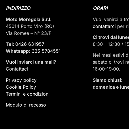
INDIRIZZO
ORARI
Moto Moregola S.r.l.
Vuoi venirci a t
45014 Porto Viro (RO)
contattarci
per r
Via Romea – N° 23/F
Ci trovi dal lune
Tel:
0426 631957
8:30 – 12:30 / 1
Whatsapp:
335 5784551
Nei mesi estivi d
Vuoi inviarci una mail
?
sabato ci trovi n
Contattaci
16:00-19:00.
Privacy policy
Siamo chiusi:
Cookie Policy
domenica e lune
Termini e condizioni
Modulo di recesso