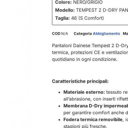
Colore:
NERO/GRIGIO
Modello:
TEMPEST 2 D-DRY PA
Taglia:
46 (S Comfort)
COD
N/A
Categoria
Abbigliamento
Ma
Pantaloni Dainese Tempest 2 D-Dry
termica, protezioni CE e ventilazion
quotidiano in ogni condizione.
Caratteristiche principali:
Materiale esterno:
tessuto re
all’abrasione, con inserti riflet
Membrana D-Dry impermeabi
per garantire comfort anche d
Fodera termica removibile
, 
stagioni più fresche.