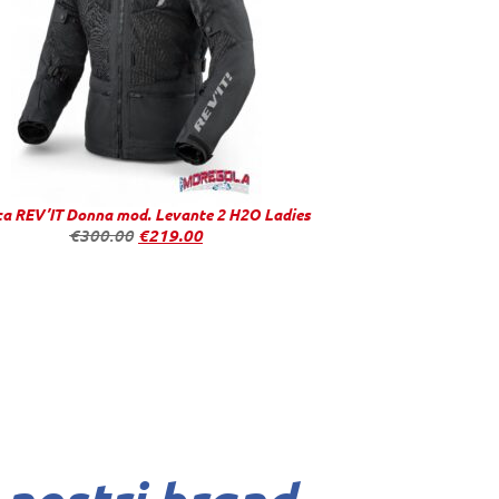
ca REV’IT Donna mod. Levante 2 H2O Ladies
€
300.00
€
219.00