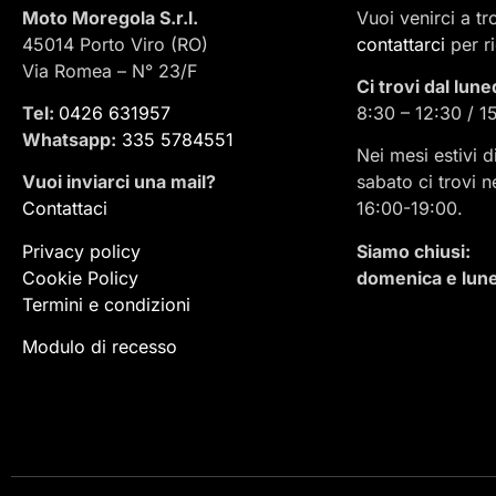
Moto Moregola S.r.l.
Vuoi venirci a t
45014 Porto Viro (RO)
contattarci
per r
Via Romea – N° 23/F
Ci trovi dal lune
Tel:
0426 631957
8:30 – 12:30 / 1
Whatsapp:
335 5784551
Nei mesi estivi d
Vuoi inviarci una mail
?
sabato ci trovi n
Contattaci
16:00-19:00.
Privacy policy
Siamo chiusi:
Cookie Policy
domenica e lune
Termini e condizioni
Modulo di recesso