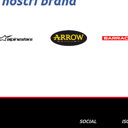
 nostri brand
SOCIAL
IS