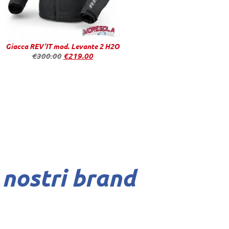
Giacca REV’IT mod. Levante 2 H2O
€
300.00
€
219.00
 nostri brand