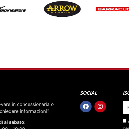
SOCIAL
IS
rovare in concessionaria o
ichiedere informazioni?
dì al sabato:
per
5:00 – 19:00