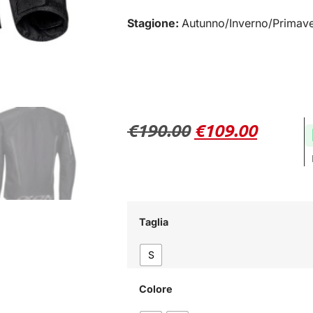
Stagione:
Autunno/Inverno/Primav
€
190.00
€
109.00
Taglia
S
Colore