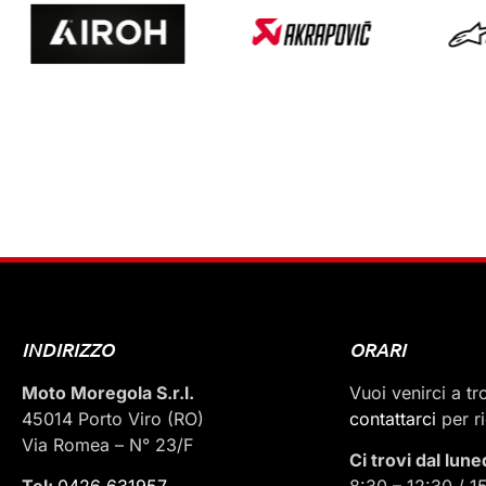
INDIRIZZO
ORARI
Moto Moregola S.r.l.
Vuoi venirci a t
45014 Porto Viro (RO)
contattarci
per r
Via Romea – N° 23/F
Ci trovi dal lune
Tel:
0426 631957
8:30 – 12:30 / 1