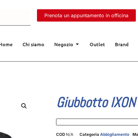
Prenota un appuntamento in officina
Home
Chi siamo
Negozio
Outlet
Brand
Giubbotto IXON 
COD
N/A
Categoria
Abbigliamento
Ma