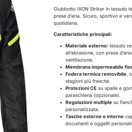
Giubbotto IXON Striker in tessuto 
prese d’aria. Sicuro, sportivo e vers
quotidiana.
Caratteristiche principali:
Materiale esterno:
tessuto re
all’abrasione, con prese d’ari
ventilazione.
Membrana impermeabile fis
Fodera termica removibile
, 
stagioni più fresche.
Protezioni CE
su spalle e gom
paraschiena (opzionale).
Regolazioni multiple
su fianch
personalizzata.
Tasche esterne e interne
cap
documenti e oggetti personali