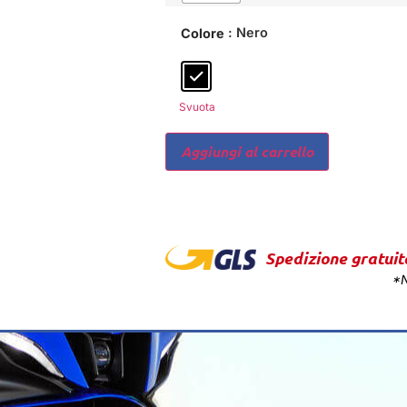
: Nero
Colore
Svuota
Aggiungi al carrello
Spedizione gratuit
*N