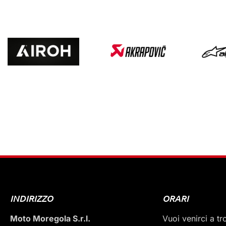
INDIRIZZO
ORARI
Moto Moregola S.r.l.
Vuoi venirci a t