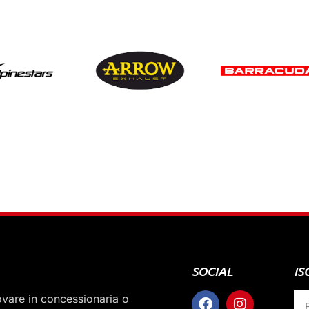
SOCIAL
IS
rovare in concessionaria o