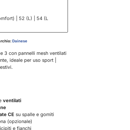
fort) | 52 (L) | 54 (L
rchio:
Dainese
 3 con pannelli mesh ventilati
nte, ideale per uso sport |
estivi.
te
ventilati
one
cate CE
su spalle e gomiti
ena (opzionale)
ipiti e fianchi