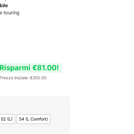
bile
e touring
Risparmi
€
81.00
!
Prezzo iniziale:
€
250.00
52 (L)
54 (L Comfort)