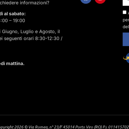
ichiedere informazioni?
dì al sabato:
per
5:00 – 19:00
del
i Giugno, Luglio e Agosto, il
ei seguenti orari 8:30-12:30 /
dì mattina.
pyright 2026 © Via Romea, n° 23/F 45014 Porto Viro (RO) P.i. 01141570