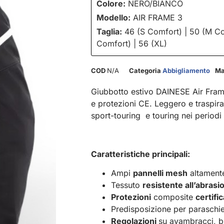
Colore:
NERO/BIANCO
Modello:
AIR FRAME 3
Taglia:
46 (S Comfort) | 50 (M Com
Comfort) | 56 (XL)
COD
N/A
Categoria
Abbigliamento
Ma
Giubbotto estivo DAINESE Air Frame
e protezioni CE. Leggero e traspira
sport-touring e touring nei periodi 
Caratteristiche principali:
Ampi
pannelli mesh
altamen
Tessuto
resistente all’abrasi
Protezioni
composite
certifi
Predisposizione per paraschi
Regolazioni
su avambracci, bic