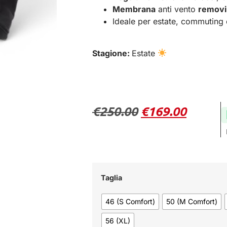
Membrana
anti vento
removi
Ideale per estate, commuting 
Stagione:
Estate
€
250.00
€
169.00
Taglia
46 (S Comfort)
50 (M Comfort)
56 (XL)