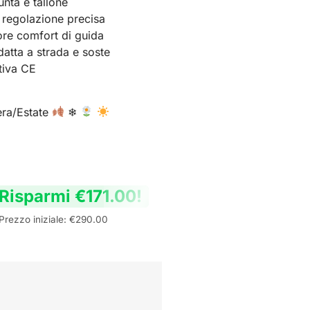
unta e tallone
 regolazione precisa
iore comfort di guida
atta a strada e soste
tiva CE
era/Estate
❄
Risparmi
€
171.00
!
Prezzo iniziale:
€
290.00