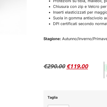
Protezioni su tibia, malleoli, p
Chiusura con zip e Velcro per
Inserti elasticizzati per magg
Suola in gomma antiscivolo ad
DPI certificati secondo norma
Stagione:
Autunno/Inverno/Primav
€
290.00
€
119.00
Taglia