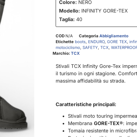
Colore:
NERO
Modello:
INFINITY GORE-TEX
Taglia:
40
COD
N/A
Categoria
Abbigliamento
Etichette
boots
,
ENDURO
,
GORE TEX
,
infin
motociclismo
,
SAFETY
,
TCX
,
WATERPROO
Marchio:
TCX
Stivali TCX Infinity Gore-Tex imperm
il turismo in ogni stagione. Comfort
massima affidabilità su strada.
Caratteristiche principali:
Stivali moto touring impermea
Membrana
GORE-TEX®
: impe
Tomaia resistente in microfibr