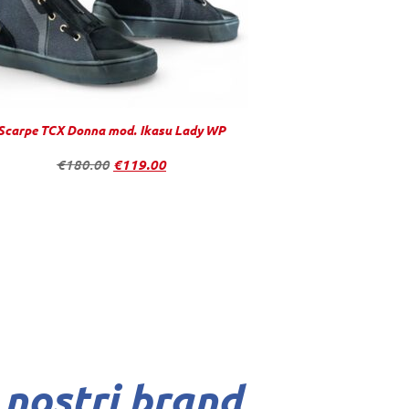
Scarpe TCX Donna mod. Ikasu Lady WP
€
180.00
€
119.00
 nostri brand