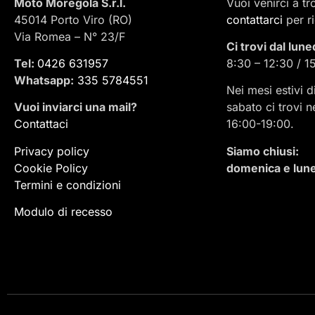
Moto Moregola S.r.l.
Vuoi venirci a t
45014 Porto Viro (RO)
contattarci
per r
Via Romea – N° 23/F
Ci trovi dal lune
Tel:
0426 631957
8:30 – 12:30 / 1
Whatsapp:
335 5784551
Nei mesi estivi d
Vuoi inviarci una mail
?
sabato ci trovi n
Contattaci
16:00-19:00.
Privacy policy
Siamo chiusi:
Cookie Policy
domenica e lune
Termini e condizioni
Modulo di recesso