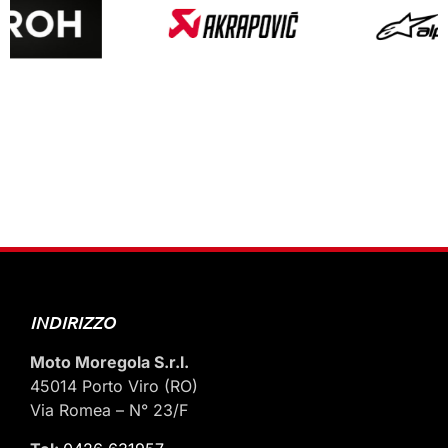
INDIRIZZO
Moto Moregola S.r.l.
45014 Porto Viro (RO)
Via Romea – N° 23/F