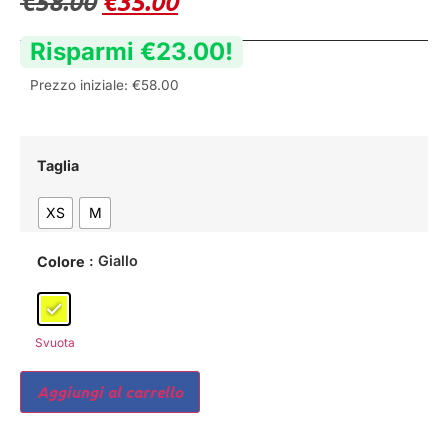
€
58.00
€
35.00
Risparmi
€
23.00
!
Prezzo iniziale:
€
58.00
Taglia
XS
M
: Giallo
Colore
Svuota
Aggiungi al carrello