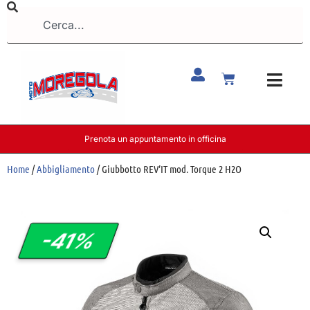
Prenota un appuntamento in officina
Home
/
Abbigliamento
/ Giubbotto REV’IT mod. Torque 2 H2O
-41%