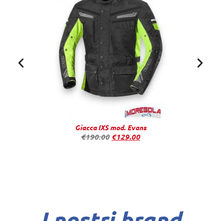
Giacca IXS mod. Evans
€
190.00
€
129.00
I nostri brand