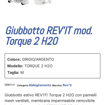
Giubbotto REV’IT mod.
Torque 2 H2O
Colore:
GRIGIO/ARGENTO
Modello:
TORQUE 2 H2O
Taglia:
M
COD
N/A
Abbigliamento
Rev'it
Categoria
Marchio:
Giubbotto estivo REV’IT! Torque 2 H2O con pannelli
mesh ventilati, membrana impermeabile removibile