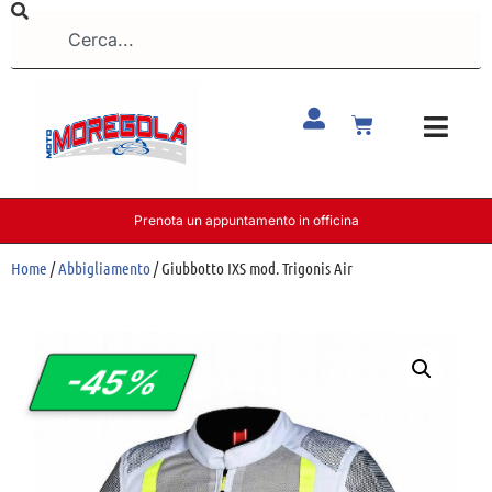
Prenota un appuntamento in officina
Home
/
Abbigliamento
/ Giubbotto IXS mod. Trigonis Air
-45%