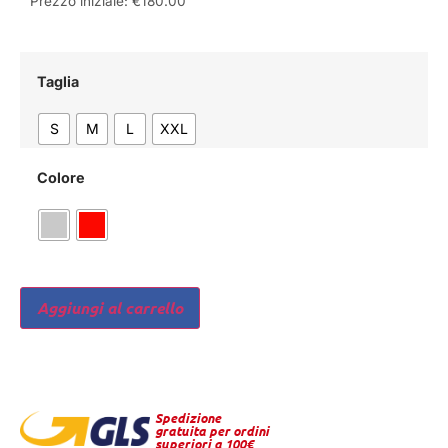
Prezzo iniziale:
€
180.00
Taglia
S
M
L
XXL
Colore
Aggiungi al carrello
Spedizione
gratuita per ordini
superiori a 100€