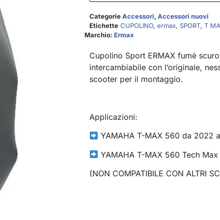
Categorie
Accessori
,
Accessori nuovi
Etichette
CUPOLINO
,
ermax
,
SPORT
,
T M
Marchio:
Ermax
Cupolino Sport ERMAX fumè scur
intercambiabile con l’originale, nes
scooter per il montaggio.
Applicazioni:
YAMAHA T-MAX 560 da 2022 a
YAMAHA T-MAX 560 Tech Max d
(NON COMPATIBILE CON ALTRI S