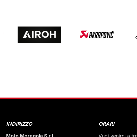
INDIRIZZO
ORARI
Moto Moregola S.r.l.
Vuoi venirci a t