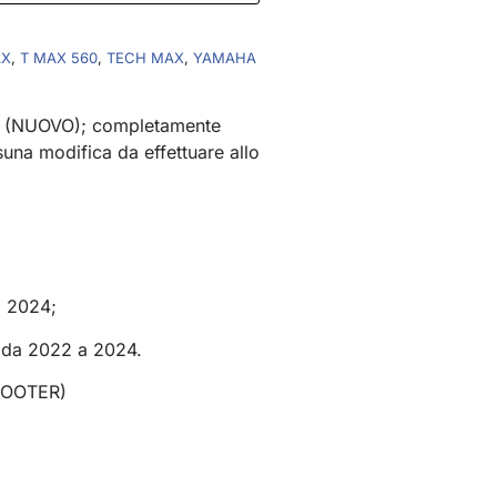
AX
,
T MAX 560
,
TECH MAX
,
YAMAHA
o (NUOVO); completamente
suna modifica da effettuare allo
 2024;
a 2022 a 2024.
COOTER)