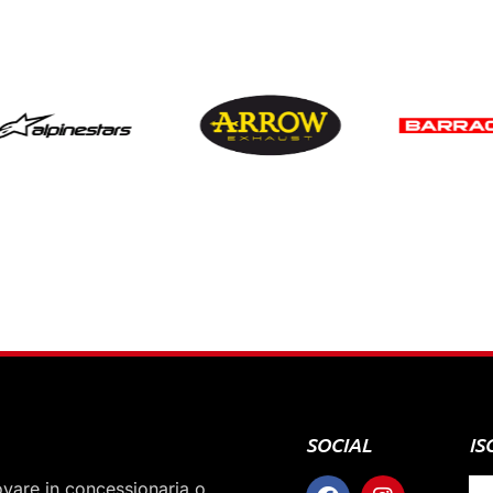
SOCIAL
IS
rovare in concessionaria o