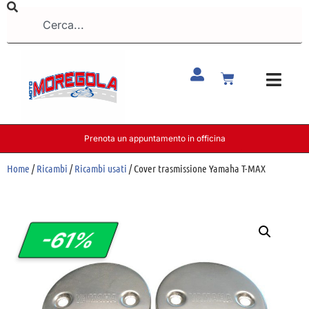
Prenota un appuntamento in officina
Home
/
Ricambi
/
Ricambi usati
/ Cover trasmissione Yamaha T-MAX
-61%