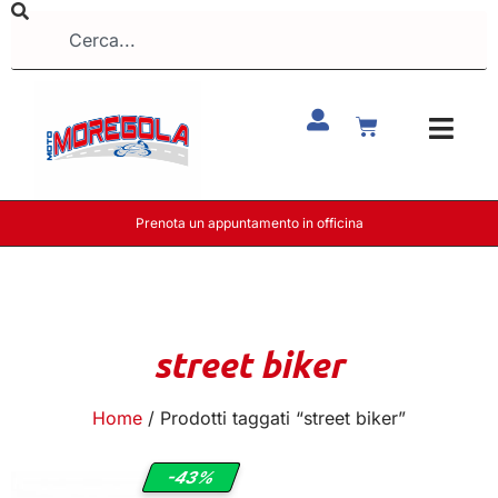
Prenota un appuntamento in officina
street biker
Home
/ Prodotti taggati “street biker”
-43%