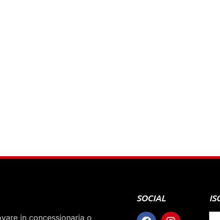
SOCIAL
IS
rovare in concessionaria o