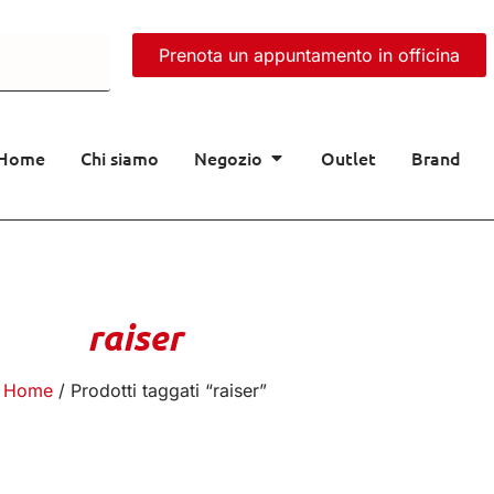
Prenota un appuntamento in officina
Home
Chi siamo
Negozio
Outlet
Brand
raiser
Home
/ Prodotti taggati “raiser”