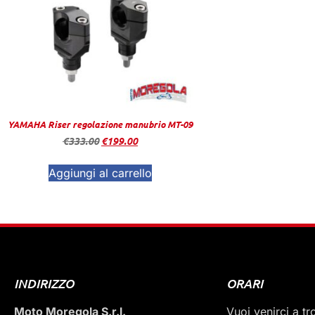
YAMAHA Riser regolazione manubrio MT-09
€
333.00
€
199.00
Aggiungi al carrello
INDIRIZZO
ORARI
Moto Moregola S.r.l.
Vuoi venirci a t