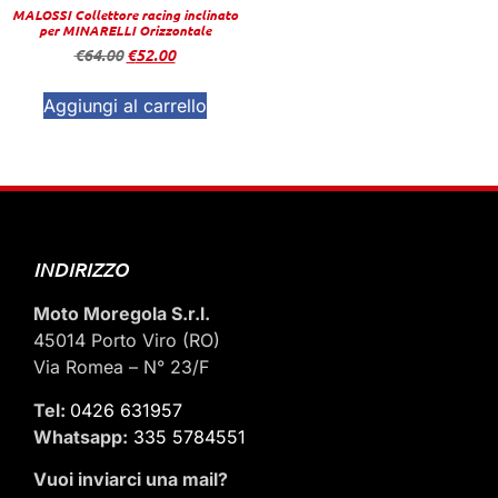
MALOSSI Collettore racing inclinato
per MINARELLI Orizzontale
€
64.00
€
52.00
Aggiungi al carrello
INDIRIZZO
Moto Moregola S.r.l.
45014 Porto Viro (RO)
Via Romea – N° 23/F
Tel:
0426 631957
Whatsapp:
335 5784551
Vuoi inviarci una mail
?