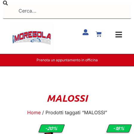
Prenota un appuntamento in officina
MALOSSI
Home
/ Prodotti taggati “MALOSSI”
-20%
-18%