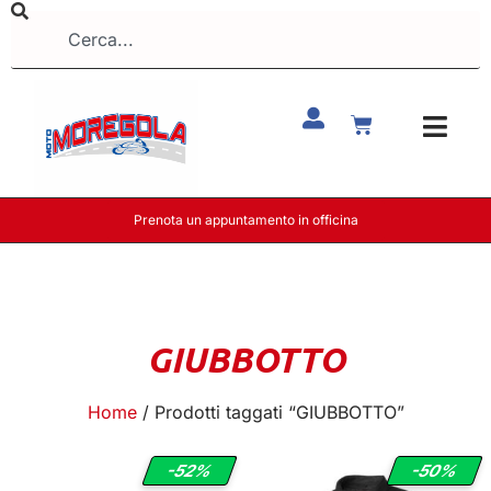
Prenota un appuntamento in officina
GIUBBOTTO
Home
/ Prodotti taggati “GIUBBOTTO”
-52%
-50%