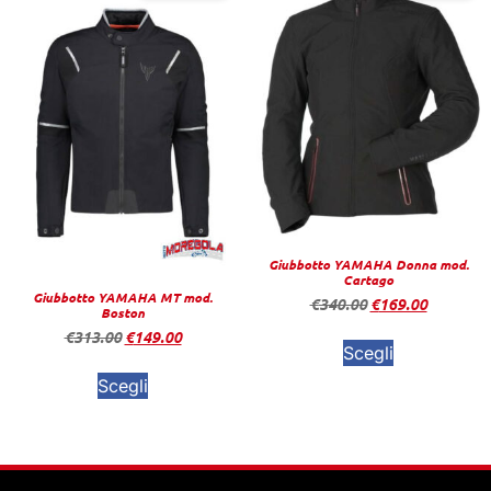
Giubbotto YAMAHA Donna mod.
Cartago
Giubbotto YAMAHA MT mod.
€
340.00
€
169.00
Boston
€
313.00
€
149.00
Scegli
Scegli