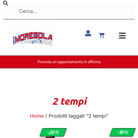
Prenota un appuntamento in officina
2 tempi
Home
/ Prodotti taggati “2 tempi”
-20%
-18%