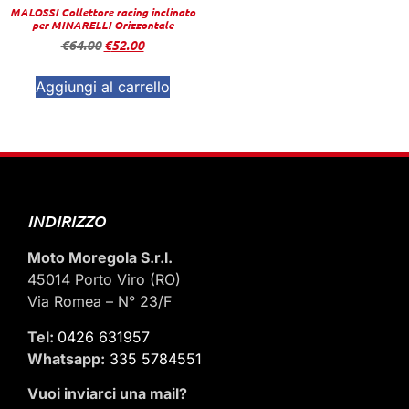
MALOSSI Collettore racing inclinato
per MINARELLI Orizzontale
€
64.00
€
52.00
Aggiungi al carrello
INDIRIZZO
Moto Moregola S.r.l.
45014 Porto Viro (RO)
Via Romea – N° 23/F
Tel:
0426 631957
Whatsapp:
335 5784551
Vuoi inviarci una mail
?