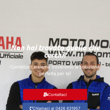
Non hai trovato quello che
cerchi?
Contattaci
: insieme troveremo la soluzione
perfetta per te!
Contattaci
Chiamaci al 0426 631957