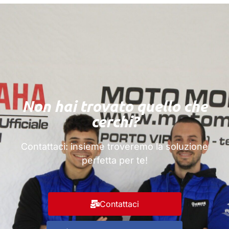
Non hai trovato quello che
cerchi?
Contattaci
: insieme troveremo la soluzione
perfetta per te!
Contattaci