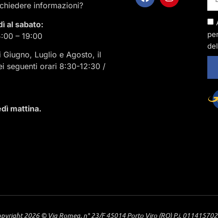
ichiedere informazioni?
dì al sabato:
per
5:00 – 19:00
del
i Giugno, Luglio e Agosto, il
ei seguenti orari 8:30-12:30 /
dì mattina.
pyright 2026 © Via Romea, n° 23/F 45014 Porto Viro (RO) P.i. 01141570