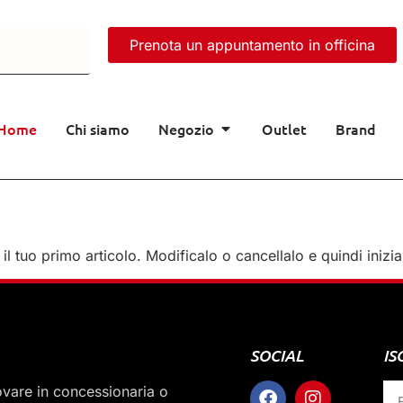
Prenota un appuntamento in officina
Home
Chi siamo
Negozio
Outlet
Brand
l tuo primo articolo. Modificalo o cancellalo e quindi inizia
SOCIAL
IS
rovare in concessionaria o